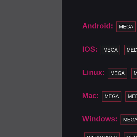
Android:
MEGA
IOS:
MEGA
MED
Linux:
MEGA
M
Mac:
MEGA
MED
Windows:
MEG