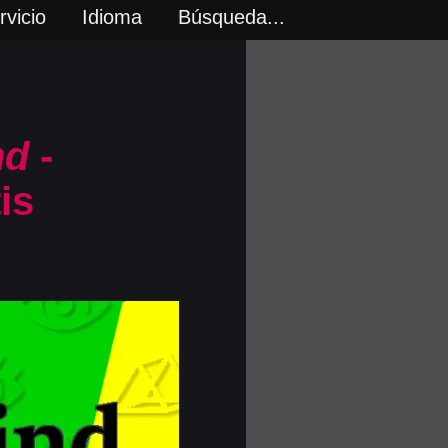
vicio
Idioma
Búsqueda...
nd
-
is