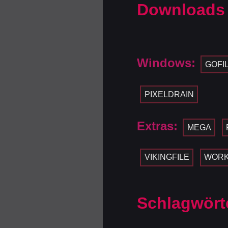
Downloads
Windows:
GOFI
PIXELDRAIN
Extras:
MEGA
VIKINGFILE
WOR
Schlagwört