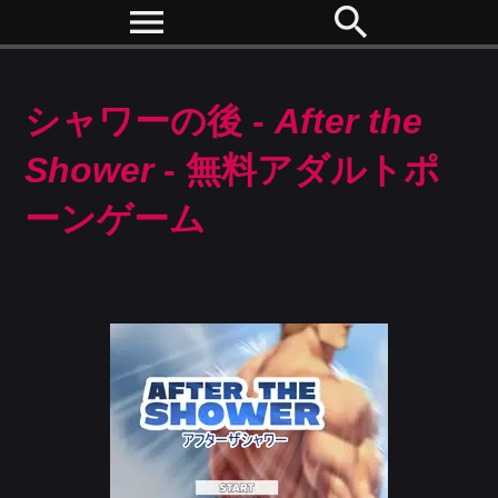
menu
search
シャワーの後 -
After the
Shower
- 無料アダルトポ
ーンゲーム