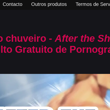
Contacto
Outros produtos
Termos de Serv
o chuveiro -
After the S
to Gratuito de Pornogra