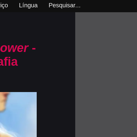
iço
Língua
Pesquisar...
hower
-
fia